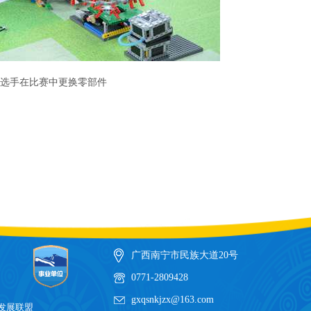
选手在比赛中更换零部件
广西南宁市民族大道20号
0771-2809428
gxqsnkjzx@163.com
发展联盟