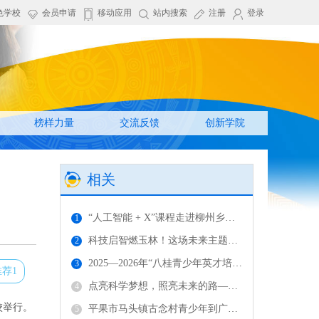
色学校
会员申请
移动应用
站内搜索
注册
登录
榜样力量
交流反馈
创新学院
相关
“人工智能 + X”课程走进柳州乡村学校 赋能青少年成长
1
科技启智燃玉林！这场未来主题沙龙，见证少年科创高光时刻
2
2025—2026年“八桂青少年英才培养计划”（柳州）师生见面会圆满举行
3
推荐1
点亮科学梦想，照亮未来的路——桂林市在全区率先启动青少年英才培养计划
4
校举行。
平果市马头镇古念村青少年到广西科技馆开展研学活动
5