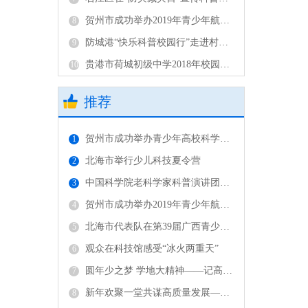
贺州市成功举办2019年青少年航模比赛
8
防城港“快乐科普校园行”走进村级完小
9
贵港市荷城初级中学2018年校园科技运动会成功举办
10
推荐
贺州市成功举办青少年高校科学营广西（贺州）营暨科技大咖“面对面”活动
1
北海市举行少儿科技夏令营
2
中国科学院老科学家科普演讲团在柳开讲！
3
贺州市成功举办2019年青少年航模比赛
4
北海市代表队在第39届广西青少年科技创新大赛中获奖总数位居全区第二
5
观众在科技馆感受“冰火两重天”
6
圆年少之梦 学地大精神——记高校科学营中国地质大学之旅
7
新年欢聚一堂共谋高质量发展——参加2019年广西科技工作者迎春座谈会有感
8