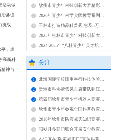
赛活动做
钦州市青少年科技创新大赛精彩收官，未来“科学家”在这里崭露头角
6
自治县也
2026年青少年科学实践教育系列活动——中小学人工智能通识教育冬令营圆满收官
7
力挑战
玉林市打造精品科普秀 惠及5万余人次
8
2025年桂林市青少年科技创新大赛终评活动成功举办
9
2024-2025年“八桂青少年英才培养计划”（柳州）评议活动圆满收官
10
水平，成
等高新科
关注
新精神与
北海国际学校隆重举行科技体验馆开馆暨“广西中小学生发明创造示范单位”授牌仪式
1
贵港市科协蒙雪凤主席带队到江南中学开展科普中国校园e站建设调研
2
第四届钦州市青少年机器人竞赛落幕 市赛提档升级
3
钦州市青少年参观全国科普教育基地 传承坭兴陶文化
4
2018年钦州市防震减灾知识竞赛成功举办
5
阳朔县多部门联合开展安全教育活动
6
右江区在“防灾减灾日”宣传科普知识
7