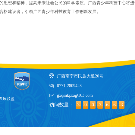
的思想和精神，提高未来社会公民的科学素质。广西青少年科技中心将进
合格建设者，引领广西青少年科技教育工作创新发展。
广西南宁市民族大道20号
0771-2809428
gxqsnkjzx@163.com
发展联盟
访问数量：
3
9
0
7
6
6
3