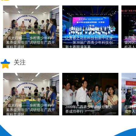
共同主办，广西青少年科
区教育厅主办，广西科技
届广
技中心、广西科技馆承办
馆（广西青少年科技中
赛圆
的第4...
心）承办...
“追光行动——乡村青少年科学
让青春之花在科技创新中绽放
第21
素养提升项目”调研组在广西开
——第38届广西青少年科技创
暨跨区
展科普调研
新大赛圆满落幕
机器人
推荐理由：
6月4日至8日，
推荐理由：
让青春之花在
推荐
关注
由中国科协青少年科技中
科技创新中绽放——第38
少年
心、联合国儿童基金会、
届广西青少年科技创新大
面向
杭州师范大学、北京师范
赛圆满落幕
人邀
大学和...
“追光行动——乡村青少年科学
2009年广西青少年科技创新大
搭建科
素养提升项目”调研组在广西开
赛成功举行
成年人
展科普调研
推荐理由：
6月4日至8日，
推荐理由：
2009年4月18-
推荐
由中国科协青少年科技中
19日，2009年广西青少年
办、
心、联合国儿童基金会、
科技创新大赛在广西科技
广西