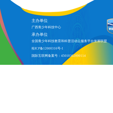
杭州师范大学、北京师范
馆成功举行。自治区...
科技中
大学和...
林市乡.
主办单位
广西青少年科技中心
承办单位
全国青少年科技教育和科普活动云服务平台发展联盟
桂ICP备12000316号-1
国际互联网备案号：45010302000114