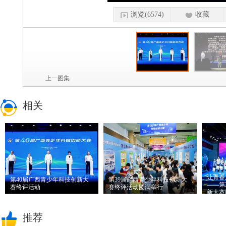
浏览(6574)
收藏
上一图集
相关
让青春
第40届广西青少年科技创新大
第39届广西青少年科技创新大
——第
赛终评活动
赛终评活动圆满举行
新大赛
推荐理由：
5月16日，由自
推荐理由：
5月17日至18
推荐
推荐
治区科协、自治区教育厅
日，由自治区科协、自治
科技创